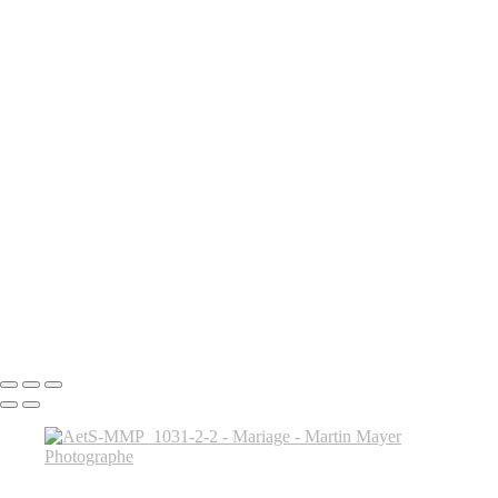
MMP_1515
MMP_1530
MMP_1536
MMP_1542
MMP_1547
MMP_1556
MMP_1583
MMP_1609
MMP_1656
MMP_1670
MMP_1769
MMP_1789
MMP_1822
MMP_1863
MMP_1891
Tous droits réservés © 2024 Martin Mayer Photographe