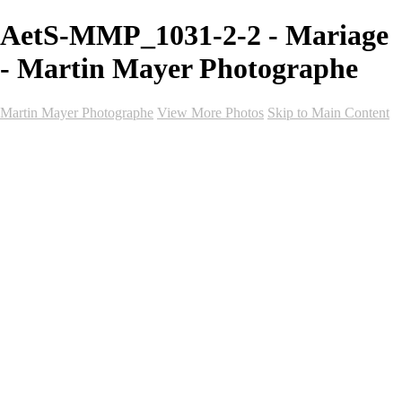
AetS-MMP_1031-2-2 - Mariage
- Martin Mayer Photographe
Martin Mayer Photographe
View More Photos
Skip to Main Content
Accueil
Galeries
Galeries
Mariage
Vidéo de mariage
Événements
Portrait
Graduation
Événements Professionnels
Club Sportif
Forfaits
Forfaits
Forfaits Hollywood (Photo-Vidéo)
Forfait Court-Métrage (Photo-Vidéo)
Forfait Complet (Photo)