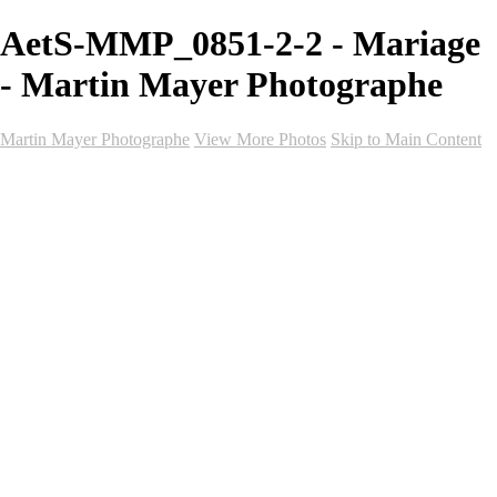
AetS-MMP_0851-2-2 - Mariage
- Martin Mayer Photographe
Martin Mayer Photographe
View More Photos
Skip to Main Content
Accueil
Galeries
Galeries
Mariage
Vidéo de mariage
Événements
Portrait
Graduation
Événements Professionnels
Club Sportif
Forfaits
Forfaits
Forfaits Hollywood (Photo-Vidéo)
Forfait Court-Métrage (Photo-Vidéo)
Forfait Complet (Photo)