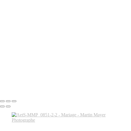
MMP_1515
MMP_1530
MMP_1536
MMP_1542
MMP_1547
MMP_1556
MMP_1583
MMP_1609
MMP_1656
MMP_1670
MMP_1769
MMP_1789
MMP_1822
MMP_1863
MMP_1891
Tous droits réservés © 2024 Martin Mayer Photographe