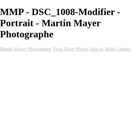
MMP - DSC_1008-Modifier -
Portrait - Martin Mayer
Photographe
Martin Mayer Photographe
View More Photos
Skip to Main Content
Accueil
Galeries
Galeries
Mariage
Vidéo de mariage
Événements
Portrait
Graduation
Événements Professionnels
Club Sportif
Forfaits
Forfaits
Forfaits Hollywood (Photo-Vidéo)