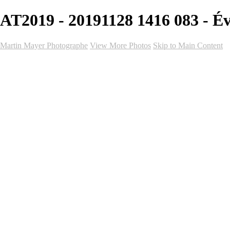
AT2019 - 20191128 1416 083 - É
Martin Mayer Photographe
View More Photos
Skip to Main Content
Accueil
Galeries
Galeries
Mariage
Vidéo de mariage
Événements
Portrait
Graduation
Événements Professionnels
Club Sportif
Forfaits
Forfaits
Forfaits Hollywood (Photo-Vidéo)
Forfait Court-Métrage (Photo-Vidéo)
Forfait Complet (Photo)
Forfait journée idéale (Photo)
Notre Blog