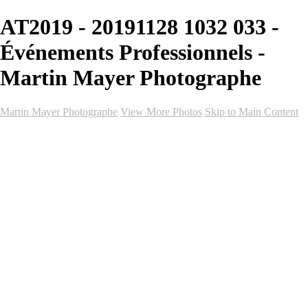
AT2019 - 20191128 1032 033 -
Événements Professionnels -
Martin Mayer Photographe
Martin Mayer Photographe
View More Photos
Skip to Main Content
Accueil
Galeries
Galeries
Mariage
Vidéo de mariage
Événements
Portrait
Graduation
Événements Professionnels
Club Sportif
Forfaits
Forfaits
Forfaits Hollywood (Photo-Vidéo)